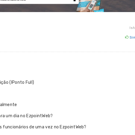
Ist
Si
ção (IPonto Full)
ualmente
ara um dia no EzpointWeb?
os funcionários de uma vez no EzpointWeb?