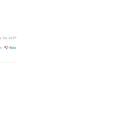
o foi útil?
m
Não