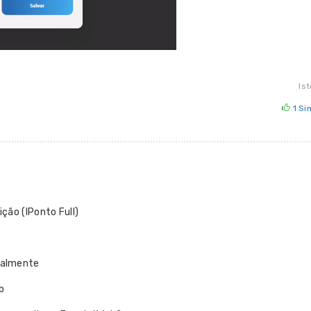
Ist
1
Si
ção (IPonto Full)
ualmente
b