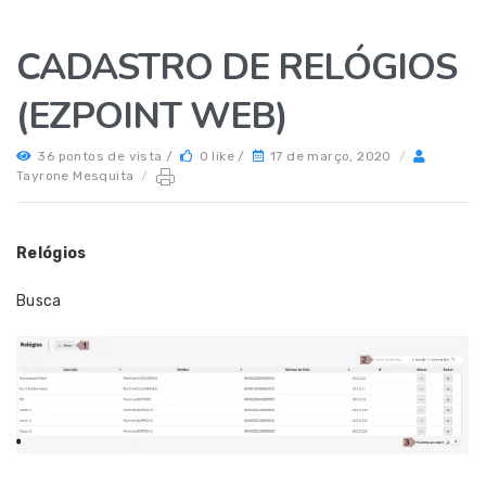
CADASTRO DE RELÓGIOS
(EZPOINT WEB)
36 pontos de vista /
0 like /
17 de março, 2020
/
Tayrone Mesquita
/
Relógios
Busca